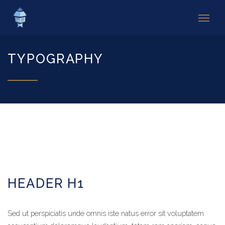
TYPOGRAPHY
HEADER H1
Sed ut perspiciatis unde omnis iste natus error sit voluptatem